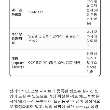
CGV 통
합 고객
대표 전
센터 (지
1544-1122
화번호
점 직통
번호 없
음)
예매 창
주요 상
일반관 및 일부 리클라이너관 운영 여
좌석 배
영관/좌
부 상이
치도 참
석
고
현장 키
오스크
매점
CGV 표준 메뉴(팝콘, 스낵, 음료) 제공
및 패스
(Popcorn
Factory)
트오더
기준
정리하자면, 포털 사이트에 등록된 정보는 실시간 반
영이 느릴 수 있으므로 가장 확실한 팩트 체크 방법은
공식 앱의 극장 목록에서 ‘울산동구’ 지점이 정상적으
로 활성화되어 있고, 당일 날짜에
울산 동구 cgv 상영