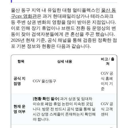
울산 동구 지역 내 유일한 대형 멀티플렉스인
울산 동
구cgv 영화관
은 과거 현대패밀리상가나 테라스파크
등 주변 상권 변화의 영향을 많이 받아온 지점입니다.
이로 인해 장기 휴업이나 브랜드 전환 등 운영상의 변
동이 잦아 검색자분들에게 큰 혼선을 주곤 했습니다.
2026년 현재 기준, 공식 채널을 통해 검증된 정확한 점
포 기본 정보와 현황은 다음과 같습니다.
비고 / 출
항목
상세 내용
처
CGV 공
공식 지
식 홈페
CGV 울산동구
점명
이지 기
준
[현황 확인 필수]
과거 상권 및 임대차
이슈로 폐업·휴업 논란이 지속된 곳입
CGV 공
현재 운
니다. 방문 전 반드시 공식 앱을 통해 실
식 고객
영 여부
시간 상영 스케줄이 존재하는지 확인해
센터
야 합니다.