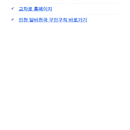
교차로 홈페이지
인천 알바천국 구인구직 바로가기