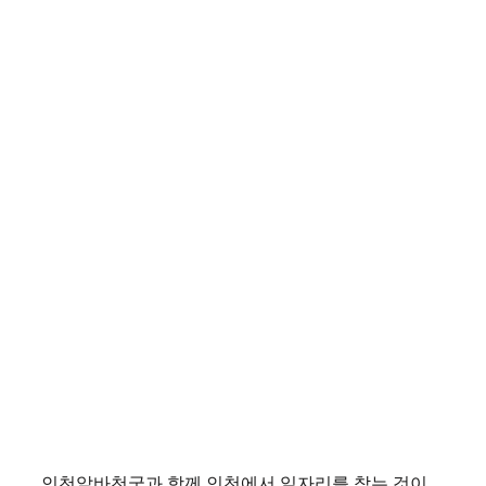
인천알바천국과 함께 인천에서 일자리를 찾는 것이