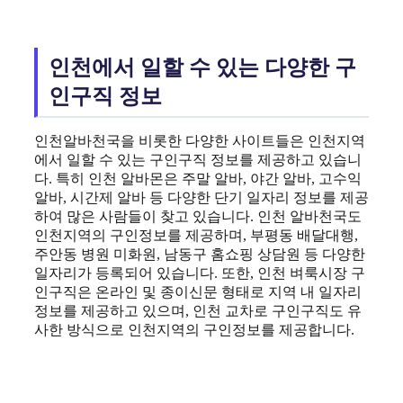
인천에서 일할 수 있는 다양한 구
인구직 정보
인천알바천국을 비롯한 다양한 사이트들은 인천지역
에서 일할 수 있는 구인구직 정보를 제공하고 있습니
다. 특히 인천 알바몬은 주말 알바, 야간 알바, 고수익
알바, 시간제 알바 등 다양한 단기 일자리 정보를 제공
하여 많은 사람들이 찾고 있습니다. 인천 알바천국도
인천지역의 구인정보를 제공하며, 부평동 배달대행,
주안동 병원 미화원, 남동구 홈쇼핑 상담원 등 다양한
일자리가 등록되어 있습니다. 또한, 인천 벼룩시장 구
인구직은 온라인 및 종이신문 형태로 지역 내 일자리
정보를 제공하고 있으며, 인천 교차로 구인구직도 유
사한 방식으로 인천지역의 구인정보를 제공합니다.