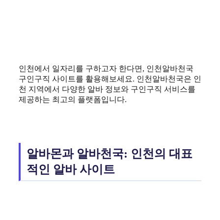
인천에서 일자리를 구하고자 한다면, 인천알바천국
구인구직 사이트를 활용해보세요. 인천알바천국은 인
천 지역에서 다양한 알바 정보와 구인구직 서비스를
제공하는 최고의 플랫폼입니다.
알바몬과 알바천국: 인천의 대표
적인 알바 사이트