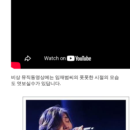
비상 뮤직동영상에는 임재범씨의 풋풋한 시절의 모습
도 엿보실수가 있답니다.