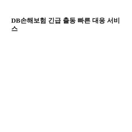
Skip
to
content
DB손해보험 긴급 출동 빠른 대응 서비
스