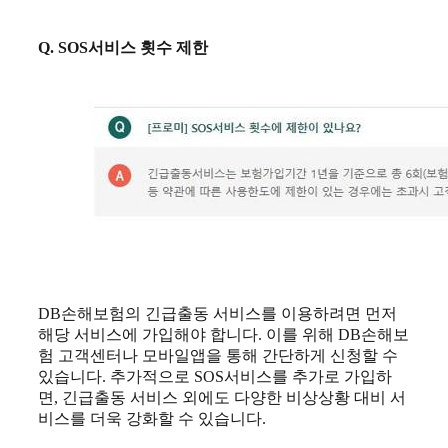
Q. SOS서비스 횟수 제한
DB손해보험의 긴급출동 서비스를 이용하려면 먼저
해당 서비스에 가입해야 합니다. 이를 위해 DB손해보
험 고객센터나 모바일앱을 통해 간단하게 신청할 수
있습니다. 추가적으로 SOS서비스를 추가로 가입하
면, 긴급출동 서비스 외에도 다양한 비상상황 대비 서
비스를 더욱 강화할 수 있습니다.