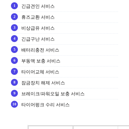
긴급견인 서비스
휴즈교환 서비스
비상급유 서비스
긴급구난 서비스
배터리충전 서비스
부동액 보충 서비스
타이어교체 서비스
잠금장치 해제 서비스
브레이크/파워오일 보충 서비스
타이어펑크 수리 서비스