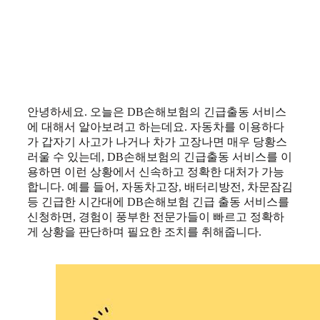
안녕하세요. 오늘은 DB손해보험의 긴급출동 서비스
에 대해서 알아보려고 하는데요. 자동차를 이용하다
가 갑자기 사고가 나거나 차가 고장나면 매우 당황스
러울 수 있는데, DB손해보험의 긴급출동 서비스를 이
용하면 이런 상황에서 신속하고 정확한 대처가 가능
합니다. 예를 들어, 자동차고장, 배터리방전, 차문잠김
등 긴급한 시간대에 DB손해보험 긴급 출동 서비스를
신청하면, 경험이 풍부한 전문가들이 빠르고 정확하
게 상황을 판단하며 필요한 조치를 취해줍니다.