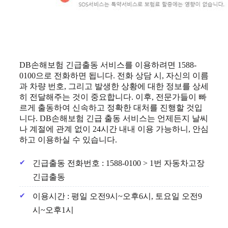
DB손해보험 긴급출동 서비스를 이용하려면 1588-
0100으로 전화하면 됩니다. 전화 상담 시, 자신의 이름
과 차량 번호, 그리고 발생한 상황에 대한 정보를 상세
히 전달해주는 것이 중요합니다. 이후, 전문가들이 빠
르게 출동하여 신속하고 정확한 대처를 진행할 것입
니다. DB손해보험 긴급 출동 서비스는 언제든지 날씨
나 계절에 관계 없이 24시간 내내 이용 가능하니, 안심
하고 이용하실 수 있습니다.
긴급출동 전화번호 : 1588-0100 > 1번 자동차고장
긴급출동
이용시간 : 평일 오전9시~오후6시, 토요일 오전9
시~오후1시