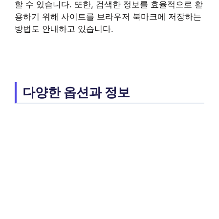
할 수 있습니다. 또한, 검색한 정보를 효율적으로 활
용하기 위해 사이트를 브라우저 북마크에 저장하는
방법도 안내하고 있습니다.
다양한 옵션과 정보