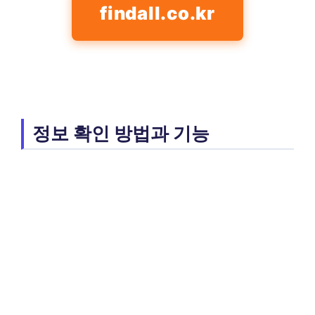
findall.co.kr
정보 확인 방법과 기능