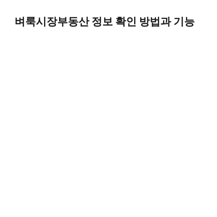
Skip
to
벼룩시장부동산 정보 확인 방법과 기능
content