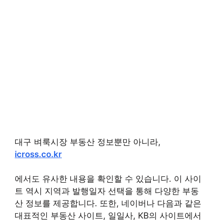
대구 벼룩시장 부동산 정보뿐만 아니라,
icross.co.kr
에서도 유사한 내용을 확인할 수 있습니다. 이 사이
트 역시 지역과 발행일자 선택을 통해 다양한 부동
산 정보를 제공합니다. 또한, 네이버나 다음과 같은
대표적인 부동산 사이트, 일일사, KB의 사이트에서