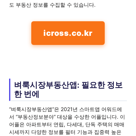
도 부동산 정보를 수집할 수 있습니다.
icross.co.kr
벼룩시장부동산앱: 필요한 정보
한 번에
“벼룩시장부동산앱”은 2021년 스마트앱 어워드에
서 “부동산정보분야” 대상을 수상한 어플입니다. 이
어플은 아파트부터 연립, 다세대, 단독 주택의 매매
시세까지 다양한 정보를 필터 기능과 집중력 높은