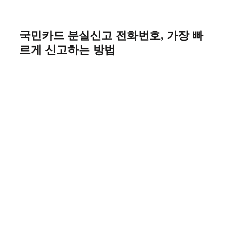
Skip
to
content
국민카드 분실신고 전화번호, 가장 빠
르게 신고하는 방법