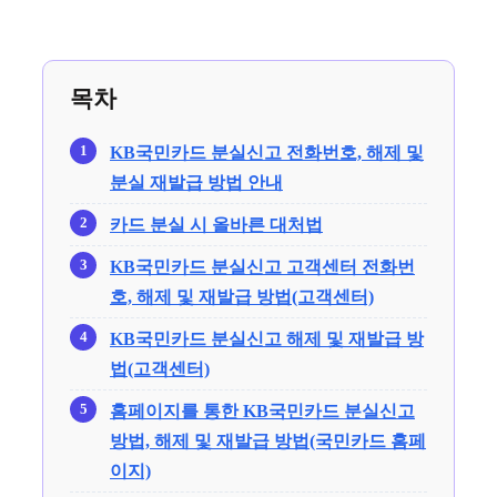
목차
KB국민카드 분실신고 전화번호, 해제 및
분실 재발급 방법 안내
카드 분실 시 올바른 대처법
KB국민카드 분실신고 고객센터 전화번
호, 해제 및 재발급 방법(고객센터)
KB국민카드 분실신고 해제 및 재발급 방
법(고객센터)
홈페이지를 통한 KB국민카드 분실신고
방법, 해제 및 재발급 방법(국민카드 홈페
이지)