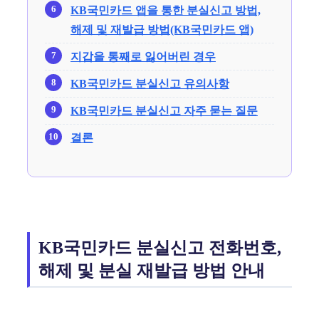
KB국민카드 앱을 통한 분실신고 방법,
해제 및 재발급 방법(KB국민카드 앱)
지갑을 통째로 잃어버린 경우
KB국민카드 분실신고 유의사항
KB국민카드 분실신고 자주 묻는 질문
결론
KB국민카드 분실신고 전화번호,
해제 및 분실 재발급 방법 안내