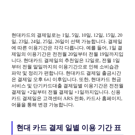
현대카드의 결제일로는 1일, 5일, 10일, 12일, 15일, 20
일, 23일, 24일, 25일, 26일이 선택 가능합니다. 결제일
에 따른 이용기간은 각각 다릅니다. 예를 들어, 1일 결
제일의 이용기간은 전전월 20일부터 전월 19일까지입
니다. 현대카드 결제일의 추천일은 12일로, 전월 1일
부터 전월 말일까지의 이용기간으로 인해 소비습관
파악 및 정리가 편합니다. 현대카드 결제일 출금시간
은 결제일 오후 6시 이후입니다. 또한, 현대카드 현금
서비스 및 단기카드대출 결제일별 이용기간은 전전월
결제일 +2일부터 전월 결제일 +1일까지입니다. 신용
카드 결제일은 고객센터 ARS 전화, 카드사 홈페이지,
어플을 통해 변경 가능합니다.
현대 카드 결제 일별 이용 기간 표