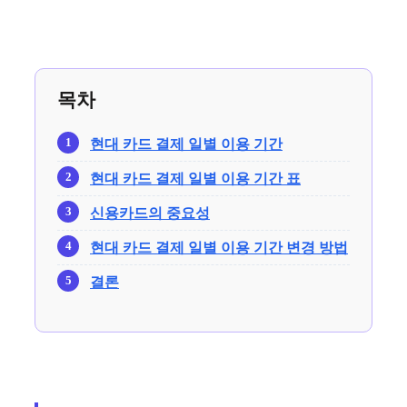
목차
현대 카드 결제 일별 이용 기간
현대 카드 결제 일별 이용 기간 표
신용카드의 중요성
현대 카드 결제 일별 이용 기간 변경 방법
결론