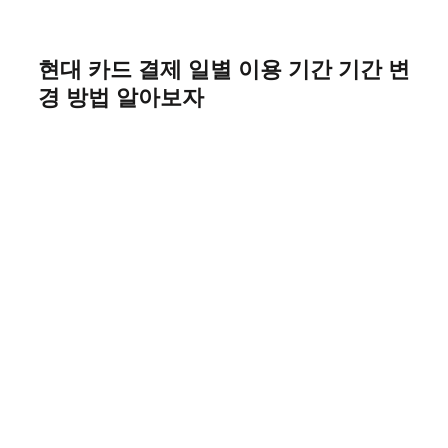
Skip
to
content
현대 카드 결제 일별 이용 기간 기간 변
경 방법 알아보자