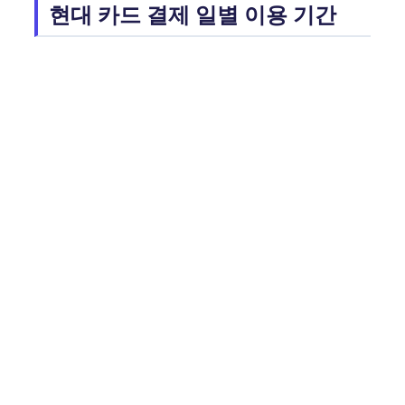
현대 카드 결제 일별 이용 기간