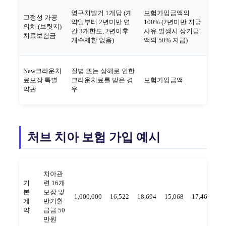
영구치발거 1개당 (계
보험가입금액의
고정성 가공
약일부터 2년미만 연
100% (2년미만 지급
의치 (브릿지)
간 3개한도, 2년이후
사유 발생시 상기금
치료보험금
개수제한 없음)
액의 50% 지급)
New크라운치
질병 또는 상해로 인한
료보장 특별
크라운치료를 받은 경
보험가입금액
약관
우
처브 치아 보험 가입 예시
치아관
기
련 16개
본
보장 및
1,000,000
16,522
18,694
15,068
17,464
14
계
만기환
약
급금 50
만원