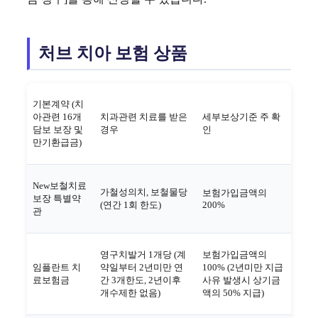
처브 치아 보험 상품
기본계약 (치
아관련 16개
치과관련 치료를 받은
세부보상기준 주 확
담보 보장 및
경우
인
만기환급금)
New보철치료
가철성의치, 보철물당
보험가입금액의
보장 특별약
(연간 1회 한도)
200%
관
영구치발거 1개당 (계
보험가입금액의
임플란트 치
약일부터 2년미만 연
100% (2년미만 지급
료보험금
간 3개한도, 2년이후
사유 발생시 상기금
개수제한 없음)
액의 50% 지급)