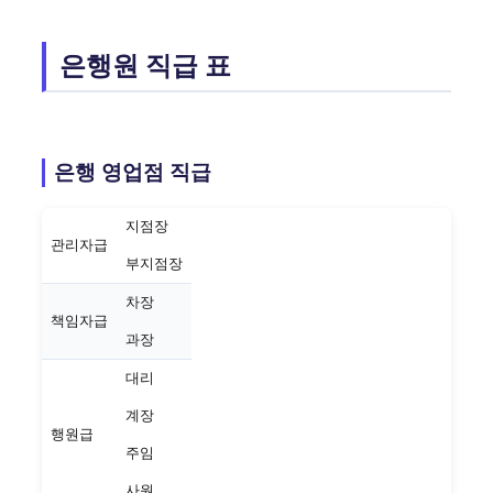
은행원 직급 표
은행 영업점 직급
지점장
관리자급
부지점장
차장
책임자급
과장
대리
계장
행원급
주임
사원