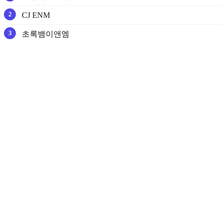
CJ ENM
초록뱀이앤엠