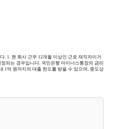
1. 현 회사 근무 12개월 이상인 근로 재직자이거
설정되는 경우입니다. 국민은행 마이너스통장의 금리
 1억 원까지의 대출 한도를 받을 수 있으며, 중도상