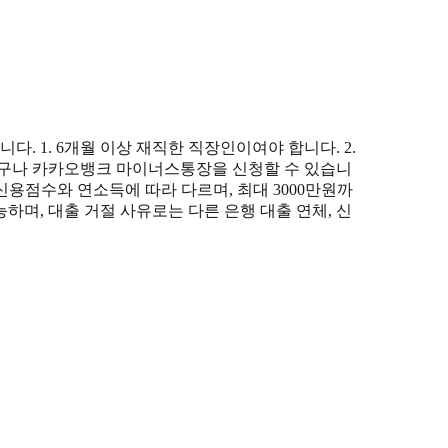
 1. 6개월 이상 재직한 직장인이여야 합니다. 2.
 누구나 카카오뱅크 마이너스통장을 신청할 수 있습니
 신용점수와 연소득에 따라 다르며, 최대 3000만원까
하며, 대출 거절 사유로는 다른 은행 대출 연체, 신