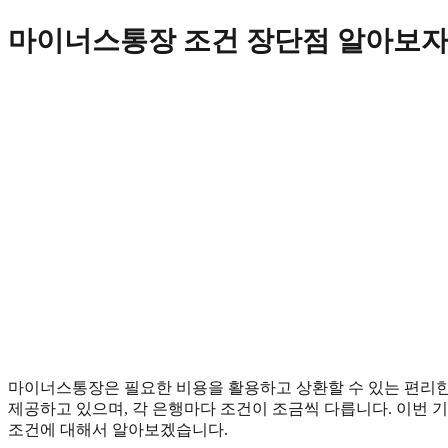
Skip
마이너스통장 조건 장단점 알아보
to
content
마이너스통장은 필요한 비용을 활용하고 상환할 수 있는 편리
제공하고 있으며, 각 은행마다 조건이 조금씩 다릅니다. 이
조건에 대해서 알아보겠습니다.