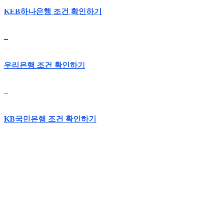
KEB하나은행 조건 확인하기
–
우리은행 조건 확인하기
–
KB국민은행 조건 확인하기