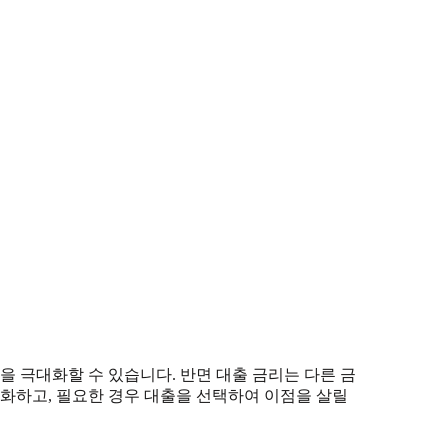
 극대화할 수 있습니다. 반면 대출 금리는 다른 금
대화하고, 필요한 경우 대출을 선택하여 이점을 살릴