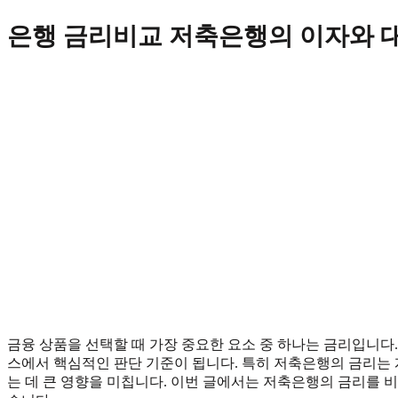
Skip
은행 금리비교 저축은행의 이자와 
to
content
금융 상품을 선택할 때 가장 중요한 요소 중 하나는 금리입니다. 
스에서 핵심적인 판단 기준이 됩니다. 특히 저축은행의 금리는
는 데 큰 영향을 미칩니다. 이번 글에서는 저축은행의 금리를 