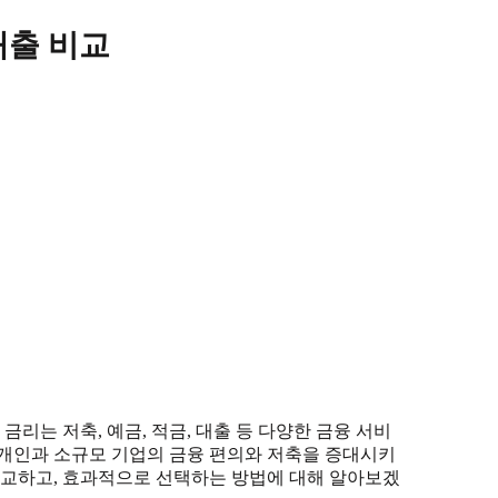
대출 비교
금리는 저축, 예금, 적금, 대출 등 다양한 금융 서비
 개인과 소규모 기업의 금융 편의와 저축을 증대시키
비교하고, 효과적으로 선택하는 방법에 대해 알아보겠