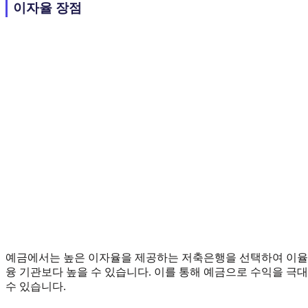
이자율 장점
예금에서는 높은 이자율을 제공하는 저축은행을 선택하여 이율을
융 기관보다 높을 수 있습니다. 이를 통해 예금으로 수익을 극
수 있습니다.