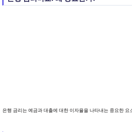
은행 금리는 예금과 대출에 대한 이자율을 나타내는 중요한 요