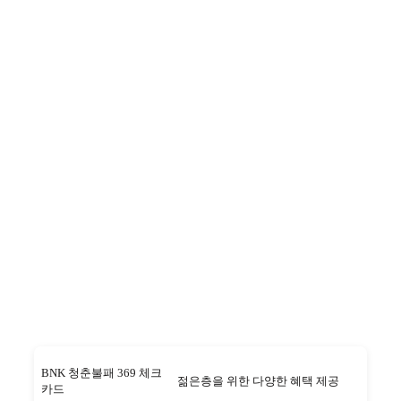
BNK 청춘불패 369 체크
젊은층을 위한 다양한 혜택 제공
카드