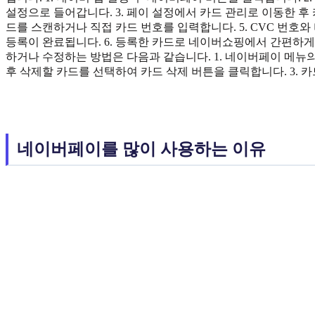
설정으로 들어갑니다. 3. 페이 설정에서 카드 관리로 이동한 후
드를 스캔하거나 직접 카드 번호를 입력합니다. 5. CVC 번호
등록이 완료됩니다. 6. 등록한 카드로 네이버쇼핑에서 간편하게
하거나 수정하는 방법은 다음과 같습니다. 1. 네이버페이 메뉴의
후 삭제할 카드를 선택하여 카드 삭제 버튼을 클릭합니다. 3. 
네이버페이를 많이 사용하는 이유