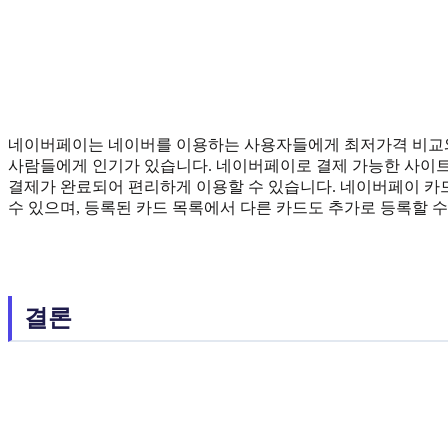
네이버페이는 네이버를 이용하는 사용자들에게 최저가격 비교와
사람들에게 인기가 있습니다. 네이버페이로 결제 가능한 사이
결제가 완료되어 편리하게 이용할 수 있습니다. 네이버페이 카
수 있으며, 등록된 카드 목록에서 다른 카드도 추가로 등록할 수
결론