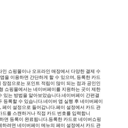
라인 쇼핑몰이나 오프라인 매장에서 다양한 결제 수
앱을 이용하면 간단하게 할 수 있으며, 등록한 카드
 장점으로는 포인트 적립이 많이 되는 점과 공인인
대형 쇼핑몰에서는 네이버페이를 지원하는 곳이 제한
 수 있는 방법을 알아보았습니다.네이버페이 간편결
 등록할 수 있습니다.네이버 앱 실행 후 네이버페이
 페이 설정으로 들어갑니다.페이 설정에서 카드 관
카드를 스캔하거나 직접 카드 번호를 입력합니
동의하면 등록이 완료됩니다.등록한 카드로 네이버쇼핑
제하려면 네이버페이 메뉴의 페이 설정에서 카드 관