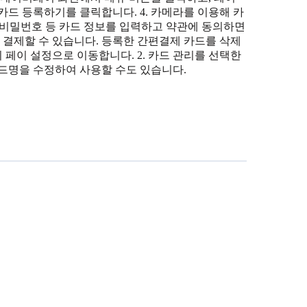
 카드 등록하기를 클릭합니다. 4. 카메라를 이용해 카
와 비밀번호 등 카드 정보를 입력하고 약관에 동의하면
 결제할 수 있습니다. 등록한 간편결제 카드를 삭제
 페이 설정으로 이동합니다. 2. 카드 관리를 선택한
카드명을 수정하여 사용할 수도 있습니다.