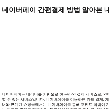
Skip
네이버페이 간편결제 방법 알아본 
to
content
네이버페이는 네이버를 기반으로 한 온라인 결제 서비스로, 
할 수 있는 서비스입니다. 네이버페이를 이용하면 카드 결제, 계
버와 연계된 쇼핑몰에서는 네이버페이를 통해 포인트 적립이 가