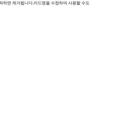
클릭하면 제거됩니다.카드명을 수정하여 사용할 수도