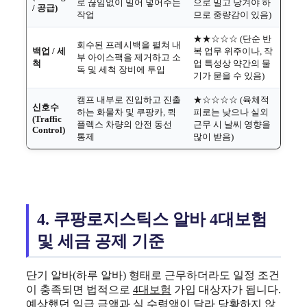
로 끊임없이 밀어 넣어주는
으로 밀고 당겨야 하
/ 공급)
작업
므로 중량감이 있음)
★★☆☆☆ (단순 반
회수된 프레시백을 펼쳐 내
백업 / 세
복 업무 위주이나, 작
부 아이스팩을 제거하고 소
척
업 특성상 약간의 물
독 및 세척 장비에 투입
기가 묻을 수 있음)
캠프 내부로 진입하고 진출
★☆☆☆☆ (육체적
신호수
하는 화물차 및 쿠팡카, 퀵
피로는 낮으나 실외
(Traffic
플렉스 차량의 안전 동선
근무 시 날씨 영향을
Control)
통제
많이 받음)
4. 쿠팡로지스틱스 알바 4대보험
및 세금 공제 기준
단기 알바(하루 알바) 형태로 근무하더라도 일정 조건
이 충족되면 법적으로
4대보험
가입 대상자가 됩니다.
예상했던 일급 금액과 실 수령액이 달라 당황하지 않