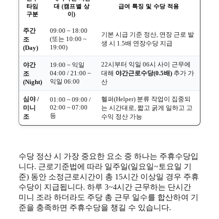
타임
대 (캠프별 상
급여 특징 및 수당 적용
구분
이)
주간
09:00 ~ 18:00
기본 시급 기준 정산, 연장 근로 발
(또는 10:00 ~
조
생 시 1.5배 연장수당 지급
19:00)
(Day)
22시부터 익일 06시 사이 근무에
야간
19:00 ~ 익일
04:00 / 21:00 ~
대해
야간근로수당(0.5배)
추가 가
조
익일 06:00
(Night)
산
심야 /
헬퍼(Helper) 분류 작업이 집중되
01:00 ~ 09:00 /
02:00 ~ 07:00
미니
는 시간대로, 짧고 굵게 일하고 고
등
조
수익 정산 가능
수당 정산 시 가장 중요한 요소 중 하나는 주휴수당입
니다. 근로기준법에 따라 일주일(일요일~토요일 기
준) 동안 소정근로시간이 총 15시간 이상일 경우 주휴
수당이 지급됩니다. 하루 3~4시간 근무하는 단시간
미니 조라 하더라도 주당 총 근무 일수를 합산하여 기
준을 충족하면 주휴수당을 챙길 수 있습니다.