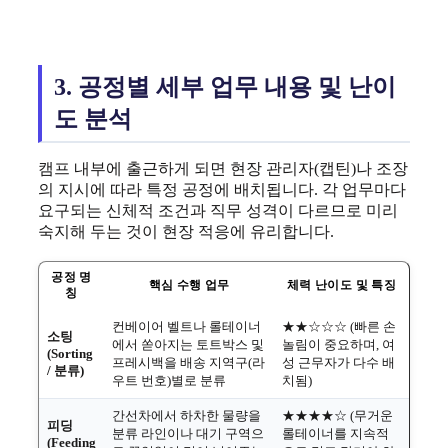
3. 공정별 세부 업무 내용 및 난이
도 분석
캠프 내부에 출근하게 되면 현장 관리자(캡틴)나 조장
의 지시에 따라 특정 공정에 배치됩니다. 각 업무마다
요구되는 신체적 조건과 직무 성격이 다르므로 미리
숙지해 두는 것이 현장 적응에 유리합니다.
공정 명
핵심 수행 업무
체력 난이도 및 특징
칭
컨베이어 벨트나 롤테이너
★★☆☆☆ (빠른 손
소팅
에서 쏟아지는 토트박스 및
놀림이 중요하며, 여
(Sorting
프레시백을 배송 지역구(라
성 근무자가 다수 배
/ 분류)
우트 번호)별로 분류
치됨)
간선차에서 하차한 물량을
★★★★☆ (무거운
피딩
분류 라인이나 대기 구역으
롤테이너를 지속적
(Feeding